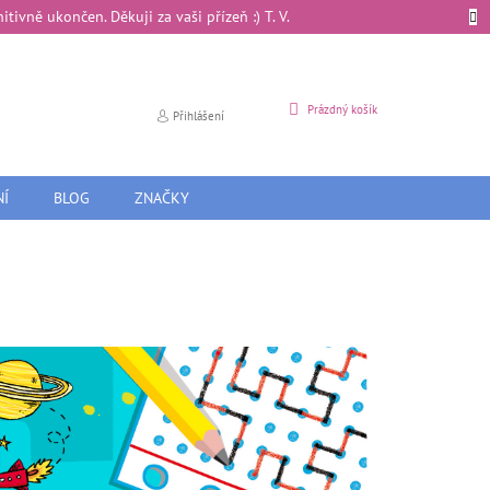
ivně ukončen. Děkuji za vaši přízeň :) T. V.
NÁKUPNÍ
Prázdný košík
Přihlášení
KOŠÍK
NÍ
BLOG
ZNAČKY