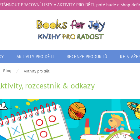
te STÁHNOUT PRACOVNÍ LISTY A AKTIVITY PRO DĚTI, poté bude e-shop definit
KY
AKTIVITY PRO DĚTI
RECENZE PRODUKTŮ
KE STAŽE
ů
Blog
Aktivity pro děti
ktivity, rozcestník & odkazy