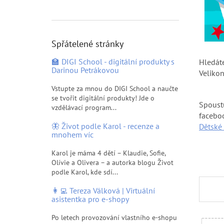
p
a
n
e
Spřátelené stránky
l
🏫 DIGI School - digitální produkty s
Hledát
Darinou Petrákovou
Veliko
Vstupte za mnou do DIGI School a naučte
se tvořit digitální produkty! Jde o
Spoustu
vzdělávací program...
facebo
🦋 Život podle Karol - recenze a
Dětské 
mnohem víc
Karol je máma 4 dětí – Klaudie, Sofie,
Olívie a Olivera – a autorka blogu Život
podle Karol, kde sdí...
👩‍💻 Tereza Válková | Virtuální
asistentka pro e-shopy
Po letech provozování vlastního e-shopu
V