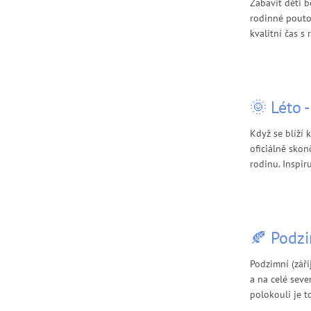
Zabavit děti b
rodinné pouto 
kvalitní čas s
🌞 Léto 
Když se blíží k
oficiálně skonč
rodinu. Inspiru
🍂 Podz
Podzimní (záři
a na celé seve
polokouli je t