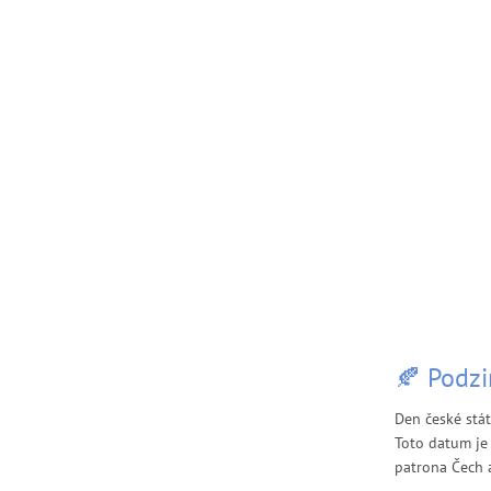
🍂 Podzi
Den české státn
Toto datum je 
patrona Čech 