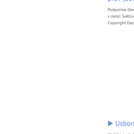
Podpořme čten
v rámci Světo
Copyright Day)
▶️ Usbor