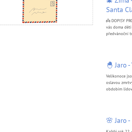
🎄 Zima 
Santa Cl
👼 DOPISY PR
vás doma děti
předvánoční tra
🐣 Jaro 
Velikonoce js
oslavou zmrtvý
obdobím lidový
🌸 Jaro -
Každý rok 22.