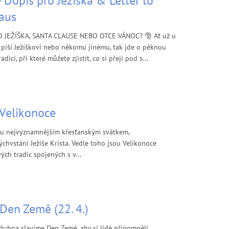
- Dopis pro Ježíška & Letter to
aus
O JEŽÍŠKA, SANTA CLAUSE NEBO OTCE VÁNOC? 🎅 Ať už u
 píší Ježíškovi nebo někomu jinému, tak jde o pěknou
dici, při které můžete zjistit, co si přejí pod s...
- Velikonoce
ou nejvýznamnějším křesťanským svátkem,
chvstání Ježíše Krista. Vedle toho jsou Velikonoce
ch tradic spojených s v...
 Den Země (22. 4.)
 dubna slavíme Den Země, aby si lidé připomněli