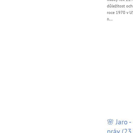
důležitost och
roce 1970 v US
n...
🌸 Jaro 
práv (23.