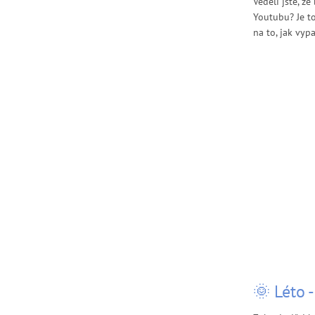
Věděli jste, ž
Youtubu? Je to
na to, jak vypa
🌞 Léto 