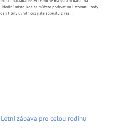
e britské nakladatelství Usborne má vlastní kanál na
 ideální místo, kde se můžete podívat na listování - tedy
dají tituly uvnitř, což jistě spoustu z vás...
- Letní zábava pro celou rodinu