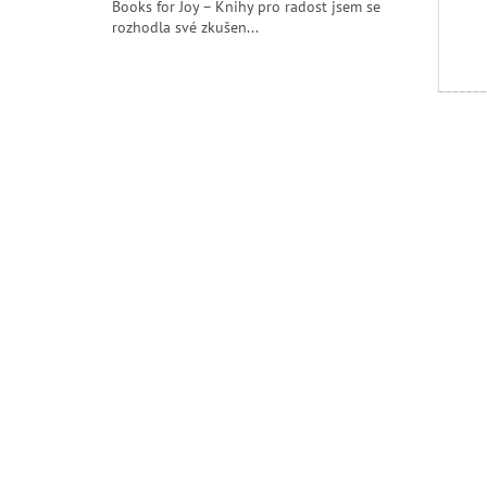
Books for Joy – Knihy pro radost jsem se
ý
rozhodla své zkušen...
p
i
s
č
l
á
n
k
ů