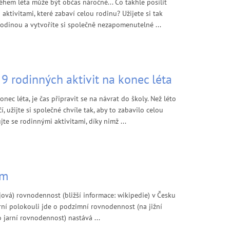
ěhem léta může být občas náročné... Co takhle posílit
aktivitami, které zabaví celou rodinu? Užijete si tak
 rodinou a vytvoříte si společně nezapomenutelné ...
- 9 rodinných aktivit na konec léta
onec léta, je čas připravit se na návrat do školy. Než léto
í, užijte si společné chvíle tak, aby to zabavilo celou
jte se rodinnými aktivitami, díky nimž ...
im
jová) rovnodennost (bližší informace: wikipedie) v Česku
rní polokouli jde o podzimní rovnodennost (na jižní
o jarní rovnodennost) nastává ...