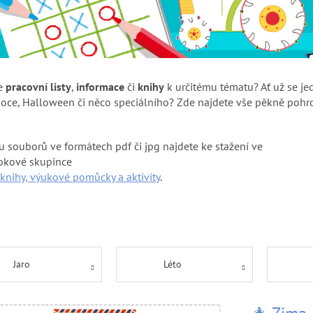
e
pracovní listy
,
informace
či
knihy
k určitému tématu? Ať už se je
noce, Halloween či něco speciálního? Zde najdete vše pěkně poh
 souborů ve formátech pdf či jpg najdete ke stažení ve
okové skupince
knihy, výukové pomůcky a aktivity
.
Jaro
Léto