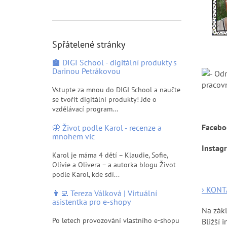
p
a
n
e
Spřátelené stránky
l
🏫 DIGI School - digitální produkty s
Darinou Petrákovou
pracov
Vstupte za mnou do DIGI School a naučte
se tvořit digitální produkty! Jde o
vzdělávací program...
Facebo
🦋 Život podle Karol - recenze a
mnohem víc
Instag
Karol je máma 4 dětí – Klaudie, Sofie,
Olívie a Olivera – a autorka blogu Život
podle Karol, kde sdí...
› KONT
👩‍💻 Tereza Válková | Virtuální
asistentka pro e-shopy
Na zákl
Po letech provozování vlastního e-shopu
Bližší i