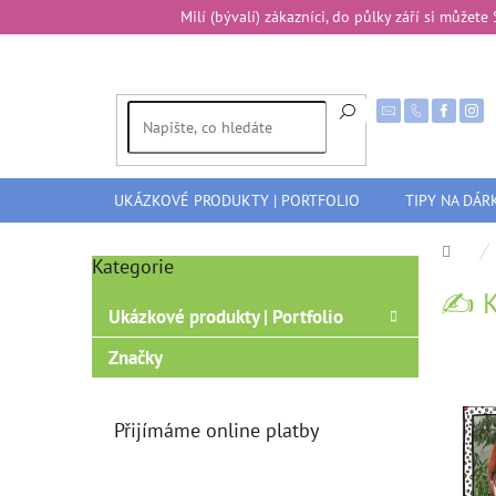
Přejít
Milí (bývalí) zákazníci, do půlky září si může
na
obsah
UKÁZKOVÉ PRODUKTY | PORTFOLIO
TIPY NA DÁR
Dom
Kategorie
Přeskočit
P
kategorie
✍️ K
o
Ukázkové produkty | Portfolio
s
t
Značky
r
a
n
Přijímáme online platby
n
í