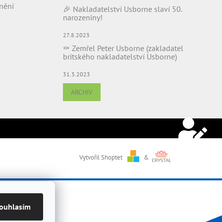
nění
🎉 Nakladatelství Usborne slaví 50.
narozeniny!
27.8.2023
⚰️ Zemřel Peter Usborne (zakladatel
britského nakladatelství Usborne)
31.3.2023
ARCHIV
Vytvořil Shoptet
&
ouhlasím