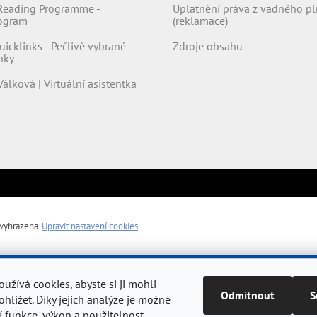
Reading Programme -
Uplatnění práva z vadného pl
rogram
(reklamace)
uicklinks - Pečlivě vybrané
Zdroje obsahu
nky
Válková | Virtuální asistentka
 vyhrazena.
Upravit nastavení cookies
používá
cookies
, abyste si ji mohli
Odmítnout
S
hlížet. Díky jejich analýze je možné
í funkce, výkon a použitelnost.