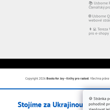
📚 Usborne 
Čtenářský p
🌐 Usborne Q
webové strá
👩‍💻 Tereza 
pro e-shopy
Copyright 2026
Books for Joy - Knihy pro radost
. Všechna práva
🍪 Stránka 
Stojíme za Ukrajinou ❤️
pohodlně pro
zlepšovat jej