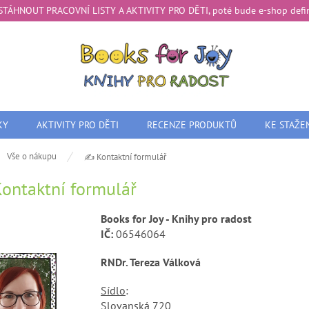
te STÁHNOUT PRACOVNÍ LISTY A AKTIVITY PRO DĚTI, poté bude e-shop definit
KY
AKTIVITY PRO DĚTI
RECENZE PRODUKTŮ
KE STAŽE
ů
Vše o nákupu
✍️ Kontaktní formulář
ontaktní formulář
Books for Joy - Knihy pro radost
IČ:
06546064
RNDr. Tereza Válková
Sídlo
:
Slovanská 720