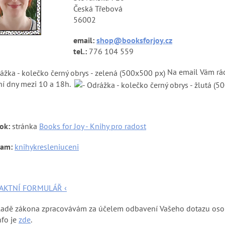
Česká Třebová
56002
email:
shop@booksforjoy.cz
tel.:
776 104 559
Na email Vám rád
ní dny mezi 10 a 18h.
ok
:
stránka
Books for Joy - Knihy pro radost
ram:
knihykresleniuceni
AKTNÍ FORMULÁŘ ‹
adě zákona zpracovávám za účelem odbavení Vašeho dotazu osobní 
nfo je
zde
.