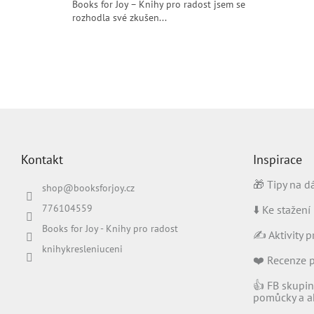
Books for Joy – Knihy pro radost jsem se
rozhodla své zkušen...
Z
á
p
Kontakt
Inspirace
a
t
🎁 Tipy na d
shop
@
booksforjoy.cz
í
776104559
⬇️ Ke stažení
Books for Joy - Knihy pro radost
✍️ Aktivity p
knihykresleniuceni
❤️ Recenze 
👍 FB skupin
pomůcky a ak