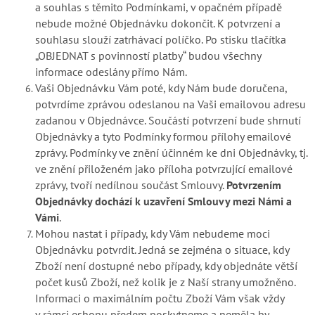
a souhlas s těmito Podmínkami, v opačném případě
nebude možné Objednávku dokončit. K potvrzení a
souhlasu slouží zatrhávací políčko. Po stisku tlačítka
„OBJEDNAT s povinností platby“ budou všechny
informace odeslány přímo Nám.
Vaši Objednávku Vám poté, kdy Nám bude doručena,
potvrdíme zprávou odeslanou na Vaši emailovou adresu
zadanou v Objednávce. Součástí potvrzení bude shrnutí
Objednávky a tyto Podmínky formou přílohy emailové
zprávy. Podmínky ve znění účinném ke dni Objednávky, tj.
ve znění přiloženém jako příloha potvrzující emailové
zprávy, tvoří nedílnou součást Smlouvy.
Potvrzením
Objednávky dochází k uzavření Smlouvy mezi Námi a
Vámi
.
Mohou nastat i případy, kdy Vám nebudeme moci
Objednávku potvrdit. Jedná se zejména o situace, kdy
Zboží není dostupné nebo případy, kdy objednáte větší
počet kusů Zboží, než kolik je z Naší strany umožněno.
Informaci o maximálním počtu Zboží Vám však vždy
v rámci eshopu předem poskytneme a neměla by