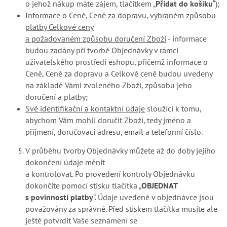
o jehož nákup máte zájem, tlačítkem „
Přidat do košíku
“);
Informace o Ceně, Ceně za dopravu, vybraném způsobu
platby Celkové ceny
a požadovaném způsobu doručení Zboží
- informace
budou zadány při tvorbě Objednávky v rámci
uživatelského prostředí eshopu, přičemž informace o
Ceně, Ceně za dopravu a Celkové ceně budou uvedeny
na základě Vámi zvoleného Zboží, způsobu jeho
doručení a platby;
Své identifikační a kontaktní údaje
sloužící k tomu,
abychom Vám mohli doručit Zboží, tedy jméno a
příjmení, doručovací adresu, email a telefonní číslo.
V průběhu tvorby Objednávky můžete až do doby jejího
dokončení údaje měnit
a kontrolovat. Po provedení kontroly Objednávku
dokončíte pomocí stisku tlačítka „
OBJEDNAT
s povinností platby
“. Údaje uvedené v objednávce jsou
považovány za správné. Před stiskem tlačítka musíte ale
ještě potvrdit Vaše seznámení se