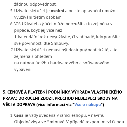
žádnou odpovědnost.
Uživatelský účet je
osobní
a nejste oprávněni umožnit
využívání třetím osobám.
Váš Uživatelský účet můžeme
zrušit
, a to zejména v
případě, když jej více než
1 kalendářní rok nevyužíváte, či v případě, kdy porušíte
své povinnosti dle Smlouvy.
Uživatelský účet nemusí být dostupný nepřetržitě, a to
zejména s ohledem
na nutnou údržbu hardwarového a softwarového
vybavení.
5. CENOVÉ A PLATEBNÍ PODMÍNKY, VÝHRADA VLASTNICKÉHO
PRÁVA;
DORUČENÍ ZBOŽÍ, PŘECHOD NEBEZPEČÍ ŠKODY NA
VĚCI A DOPRAVA
(více informací viz "
Vše o nákupu
")
Cena
je vždy uvedena v rámci eshopu, v návrhu
Objednávky a ve Smlouvě. V případě rozporu mezi Cenou