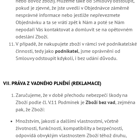
nebo dovoz zboží). Můžeme také od Smlouvy odstoupit,
pokud je zjevné, že jste uvedli v Objednávce záměrně
nesprávné informace nebo jestliže nepřevezmete
Objednávku a ta se vrátí zpět k Nám a poté se Nám
nepodaří Vás kontaktovat a domluvit se na opětovném
odeslání Zboží.
V případě, že nakupujete zboží v rámci své podnikatelské
činnosti, tedy jako
podnikatel
, jsme oprávněni od
Smlouvy odstoupit kdykoli, i bez udání důvodu.
VII. PRÁVA Z VADNÉHO PLNĚNÍ (REKLAMACE)
Zaručujeme, že v době přechodu nebezpečí škody na
Zboží podle čl. V.11 Podmínek je
Zboží bez vad
, zejména
pak, že Zboží:
Množstvím, jakostí a dalšími vlastnostmi, včetně
životnosti, funkčnosti, kompatibility a bezpečnosti,
odpovídá obvyklým vlastnostem Zboží téhož druhu,