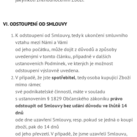
VI. ODSTOUPENÍ OD SMLOUVY
K odstoupení od Smlouvy, tedy k ukončení smluvního
vztahu mezi Námi a Vámi
od jeho počátku, může dojít z důvodů a způsoby
uvedenými v tomto článku, případně v dalších
ustanoveních Podmínek, ve kterých je možnost
odstoupení výslovně uvedena.
V případě, že jste
spotřebitel
, tedy osoba kupující Zboží
mimo rámec
své podnikatelské činnosti, máte v souladu
s ustanovením § 1829 Občanského zákoníku
právo
odstoupit od Smlouvy bez udání důvodu ve lhůtě 14
dnů
ode dne uzavření Smlouvy, resp. pokud se jedná o koupi
zboží, pak do 14 dnů
od jeho převzetí. V případě, že jsme uzavřeli Smlouvu,