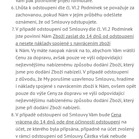
Vám pak potvrdíme přijetí formuláře.
Lhůta k odstoupení dle čl. VI.2 Podmínek se považuje za
zachovanou, pokud Nám v jejím průběhu odešlete
oznámení, že od Smlouvy odstupujete.
V případě odstoupení od Smlouvy dle čl. VI.2 Podmínek
jste povinni Nám
Zboží zaslat do 14 dnů od odstoupení
a nesete náklady spojené s navrácením zboží
k Nám. Vy máte naopak nárok na to, abychom Vám vrátili
Cenu za dopravu, avšak pouze ve výši odpovídající
nejlevnějšímu nabízenému způsobu dodání Zboží, který
jsme pro dodání Zboží nabízeli. V případě odstoupení
z důvodu, že My porušíme uzavřenou Smlouvu, hradíme
i náklady spojené s navrácením zboží k Nám, ovšem opět
pouze do výše Ceny za dopravu ve výši odpovídající
nejlevnějšímu nabízenému způsobu dodání Zboží, který
jsme při dodání Zboží nabízeli.
V případě odstoupení od Smlouvy Vám bude
Cena
vrácena do 14 dnů ode dne účinnosti odstoupení
na
účet, ze kterého byla připsána, případně na účet zvolený
v rámci odstoupení od Smlouvy. Částka však nebude