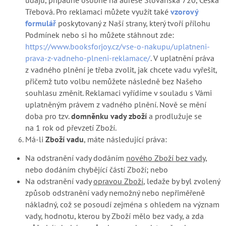
Třebová. Pro reklamaci můžete využít také
vzorový
formulář
poskytovaný z Naší strany, který tvoří přílohu
Podmínek nebo si ho můžete stáhnout zde:
https://www.booksforjoy.cz/vse-o-nakupu/uplatneni-
prava-z-vadneho-plneni-reklamace/
. V uplatnění práva
z vadného plnění je třeba zvolit, jak chcete vadu vyřešit,
přičemž tuto volbu nemůžete následně bez Našeho
souhlasu změnit. Reklamaci vyřídíme v souladu s Vámi
uplatněným právem z vadného plnění. Nově se mění
doba pro tzv.
domněnku vady zboží
a prodlužuje se
na 1 rok od převzetí Zboží.
Má-li
Zboží vadu
, máte následující práva:
Na odstranění vady dodáním
nového Zboží bez vady
,
nebo dodáním chybějící částí Zboží; nebo
Na odstranění vady
opravou Zboží
, ledaže by byl zvolený
způsob odstranění vady nemožný nebo nepřiměřeně
nákladný, což se posoudí zejména s ohledem na význam
vady, hodnotu, kterou by Zboží mělo bez vady, a zda