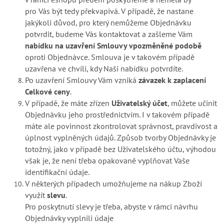
pro Vás být tedy překvapivá. V případě, že nastane
jakýkoli důvod, pro který nemůžeme Objednávku
potvrdit, budeme Vás kontaktovat a zašleme Vám
nabídku na uzavření Smlouvy v
pozměněné podobě
oproti Objednávce. Smlouva je v takovém případě
uzavřena ve chvíli, kdy Naši nabídku potvrdíte.
Po uzavření Smlouvy Vám vzniká
závazek k zaplacení
Celkové ceny
.
V případě, že máte zřízen
Uživatelský účet
, můžete učinit
Objednávku jeho prostřednictvím. I v takovém případě
máte ale povinnost zkontrolovat správnost, pravdivost a
úplnost vyplněných údajů. Způsob tvorby Objednávky je
totožný, jako v případě bez Uživatelského účtu, výhodou
však je, že není třeba opakovaně vyplňovat Vaše
identifikační údaje.
V některých případech umožňujeme na nákup Zboží
využít
slevu
.
Pro poskytnutí slevy je třeba, abyste v rámci návrhu
Objednávky vyplnili údaje