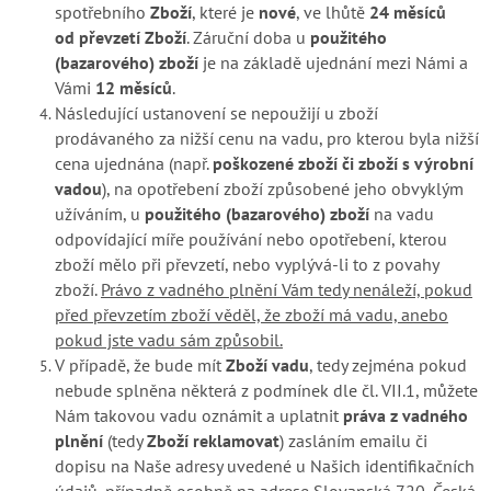
spotřebního
Zboží
, které je
nové
, ve lhůtě
24 měsíců
od převzetí Zboží
. Záruční doba u
použitého
(bazarového) zboží
je na základě ujednání mezi Námi a
Vámi
12 měsíců
.
Následující ustanovení se nepoužijí u zboží
prodávaného za nižší cenu na vadu, pro kterou byla nižší
cena ujednána (např.
poškozené zboží či zboží s výrobní
vadou
), na opotřebení zboží způsobené jeho obvyklým
užíváním, u
použitého (bazarového) zboží
na vadu
odpovídající míře používání nebo opotřebení, kterou
zboží mělo při převzetí, nebo vyplývá-li to z povahy
zboží.
Právo z vadného plnění Vám tedy nenáleží, pokud
před převzetím zboží věděl, že
zboží má vadu, anebo
pokud jste vadu sám způsobil.
V případě, že bude mít
Zboží vadu
, tedy zejména pokud
nebude splněna některá z podmínek dle čl. VII.1, můžete
Nám takovou vadu oznámit a uplatnit
práva z vadného
plnění
(tedy
Zboží reklamovat
) zasláním emailu či
dopisu na Naše adresy uvedené u Našich identifikačních
údajů, případně osobně na adrese Slovanská 720, Česká