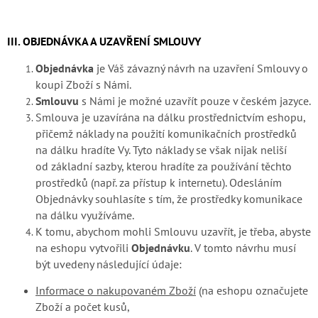
III. OBJEDNÁVKA A UZAVŘENÍ SMLOUVY
Objednávka
je Váš závazný návrh na uzavření Smlouvy o
koupi Zboží s Námi.
Smlouvu
s Námi je možné uzavřít pouze v českém jazyce.
Smlouva je uzavírána na dálku prostřednictvím eshopu,
přičemž náklady na použití komunikačních prostředků
na dálku hradíte Vy. Tyto náklady se však nijak neliší
od základní sazby, kterou hradíte za používání těchto
prostředků (např. za přístup k internetu). Odesláním
Objednávky souhlasíte s tím, že prostředky komunikace
na dálku využíváme.
K tomu, abychom mohli Smlouvu uzavřít, je třeba, abyste
na eshopu vytvořili
Objednávku
. V tomto návrhu musí
být uvedeny následující údaje:
Informace o nakupovaném Zboží
(na eshopu označujete
Zboží a počet kusů,