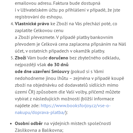
emailovou adresu. Faktura bude dostupná
i v Uživatelském účtu po přihlášení v případě, že jste
registrováni do eshopu.
Vlastnické právo
ke Zboží na Vás přechází poté, co
zaplatíte Celkovou cenu
a Zboží převezmete. V případě platby bankovním
převodem je Celková cena zaplacena připsáním na Náš
účet, v ostatních případech v okamžik platby.
Zboží
Vám bude
doručeno
bez zbytečného odkladu,
nejpozději však
do 30 dnů
ode dne uzavření Smlouvy
(pokud si s Vámi
nedohodneme jinou lhůtu – zejména v případě koupě
zboží na objednávku od dodavatelů sídlících mimo
území ČR) způsobem dle Vaší volby, přičemž můžete
vybírat z následujících možností (bližší informace
najdete zde:
https://www.booksforjoy.cz/vse-o-
nakupu/doprava-platba/
):
Osobní odběr
na výdejních místech společnosti
Zásilkovna a Balíkovna;