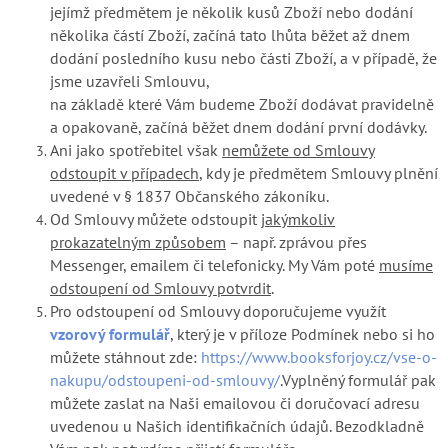
jejímž předmětem je několik kusů Zboží nebo dodání
několika částí Zboží, začíná tato lhůta běžet až dnem
dodání posledního kusu nebo části Zboží, a v případě, že
jsme uzavřeli Smlouvu,
na základě které Vám budeme Zboží dodávat pravidelně
a opakovaně, začíná běžet dnem dodání první dodávky.
Ani jako spotřebitel však
nemůžete od Smlouvy
odstoupit v případech
, kdy je předmětem Smlouvy plnění
uvedené v § 1837 Občanského zákoníku.
Od Smlouvy můžete odstoupit
jakýmkoliv
prokazatelným způsobem
– např. zprávou přes
Messenger, emailem či telefonicky. My Vám poté
musíme
odstoupení od Smlouvy potvrdit
.
Pro odstoupení od Smlouvy doporučujeme využít
vzorový formulář
, který je v příloze Podmínek nebo si ho
můžete stáhnout zde:
https://www.booksforjoy.cz/vse-o-
nakupu/odstoupeni-od-smlouvy/
.Vyplněný formulář pak
můžete zaslat na Naši emailovou či doručovací adresu
uvedenou u Našich identifikačních údajů. Bezodkladně