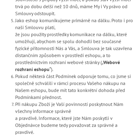
trvá po dobu delší než 10 dnů, máme My i Vy právo od
Smlouvy odstoupit.
Jako eshop komunikujeme primárně na dálku. Proto i pro
naši Smlouvu platí,
že jsou použity prostředky komunikace na dálku, které
umožňují, abychom se spolu dohodli bez současné
fyzické přítomnosti Nás a Vás, a Smlouva je tak uzavřena
distančním způsobem v prostředí eshopu, a to
prostřednictvím rozhraní webové stránky („
Webové
rozhraní eshopu
“).
Pokud některá část Podmínek odporuje tomu, co jsme si
společně schválili v rámci procesu Vašeho nákupu na
Našem eshopu, bude mít tato konkrétní dohoda před
Podmínkami přednost.
Při nákupu Zboží je Vaší povinností poskytnout Nám
všechny informace správně
a pravdivě. Informace, které jste Nám poskytli v
Objednávce budeme tedy považovat za správné a
pravdivé.