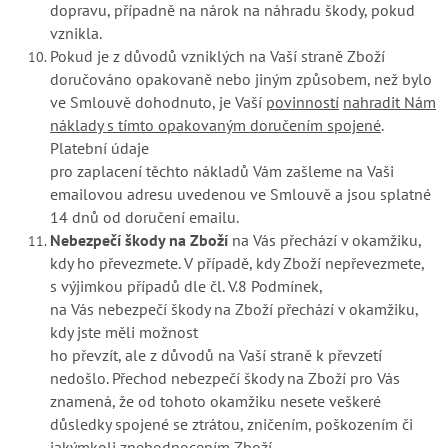
dopravu, případně na nárok na náhradu škody, pokud
vznikla.
Pokud je z důvodů vzniklých na Vaší straně Zboží
doručováno opakovaně nebo jiným způsobem, než bylo
ve Smlouvě dohodnuto, je Vaší
povinností
nahradit Nám
náklady s tímto opakovaným doručením spojené
.
Platební údaje
pro zaplacení těchto nákladů Vám zašleme na Vaši
emailovou adresu uvedenou ve Smlouvě a jsou splatné
14 dnů od doručení emailu.
Nebezpečí škody na Zboží
na Vás přechází v okamžiku,
kdy ho převezmete. V případě, kdy Zboží nepřevezmete,
s výjimkou případů dle čl. V.8 Podmínek,
na Vás nebezpečí škody na Zboží přechází v okamžiku,
kdy jste měli možnost
ho převzít, ale z důvodů na Vaší straně k převzetí
nedošlo. Přechod nebezpečí škody na Zboží pro Vás
znamená, že od tohoto okamžiku nesete veškeré
důsledky spojené se ztrátou, zničením, poškozením či
jakýmkoli znehodnocením Zboží.