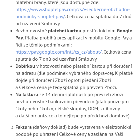
platební brány, které jsou dostupné zde:
https://www.shoptetpay.com/cs/vseobecne-obchodni-
podminky-shoptet-pay/
. Celková cena splatná do 7 dnů
od uzavření Smlouvy.
Bezhotovostně
platební kartou
prostřednictvím
Google
Pay
. Platba probíhá přes aplikaci v mobilu Google Pay a
řídí se těmito podmínkami:
https://pay.google.com/intl/cs_cz/about/
. Celková cena
splatná do 7 dnů od uzavření Smlouvy.
Dobírkou
v hotovosti nebo platební kartou při doručení
na adresu (dle podmínek vybraného dopravce). K platbě
dojde při doručení Zboží oproti předání Zboží
a Celková cena je tedy splatná při převzetí Zboží.
Na fakturu
se 14 denní splatností po převzetí zboží
bezhotovostně bankovním převodem (platí pouze pro
školy nebo školky, dětské skupiny, DDM, knihovny
a další organizace a to nejlépe po předchozí domluvě).
Faktura
(daňový doklad) bude vystavena v elektronické
podobě po uhrazení Celkové ceny a zaslána na Vaši