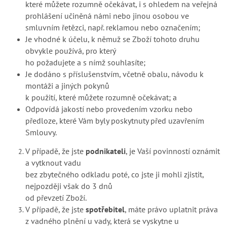
které můžete rozumně očekávat, i s ohledem na veřejná
prohlášení učiněná námi nebo jinou osobou ve
smluvním řetězci, např. reklamou nebo označením;
Je vhodné k účelu, k němuž se Zboží tohoto druhu
obvykle používá, pro který
ho požadujete a s nímž souhlasíte;
Je dodáno s příslušenstvím, včetně obalu, návodu k
montáži a jiných pokynů
k použití, které můžete rozumně očekávat; a
Odpovídá jakostí nebo provedením vzorku nebo
předloze, které Vám byly poskytnuty před uzavřením
Smlouvy.
V případě, že jste
podnikateli
, je Vaší povinností oznámit
a vytknout vadu
bez zbytečného odkladu poté, co jste ji mohli zjistit,
nejpozději však do 3 dnů
od převzetí Zboží.
V případě, že jste
spotřebitel
, máte právo uplatnit práva
z vadného plnění u vady, která se vyskytne u