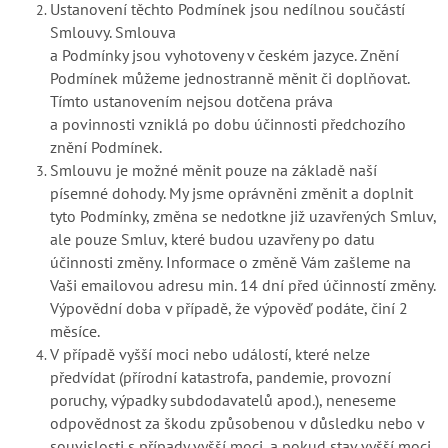
Ustanovení těchto Podmínek jsou nedílnou součástí
Smlouvy. Smlouva
a Podmínky jsou vyhotoveny v českém jazyce. Znění
Podmínek můžeme jednostranně měnit či doplňovat.
Tímto ustanovením nejsou dotčena práva
a povinnosti vzniklá po dobu účinnosti předchozího
znění Podmínek.
Smlouvu je možné měnit pouze na základě naší
písemné dohody. My jsme oprávněni změnit a doplnit
tyto Podmínky, změna se nedotkne již uzavřených Smluv,
ale pouze Smluv, které budou uzavřeny po datu
účinnosti změny. Informace o změně Vám zašleme na
Vaši emailovou adresu min. 14 dní před účinností změny.
Výpovědní doba v případě, že výpověď podáte, činí 2
měsíce.
V případě vyšší moci nebo událostí, které nelze
předvídat (přírodní katastrofa, pandemie, provozní
poruchy, výpadky subdodavatelů apod.), neneseme
odpovědnost za škodu způsobenou v důsledku nebo v
souvislosti s případy vyšší moci, a pokud stav vyšší moci