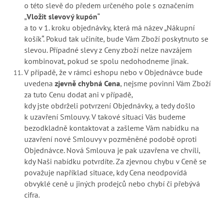
o této slevě do předem určeného pole s označením
„
Vložit slevový kupón
“
a to v 1. kroku objednávky, která má název „Nákupní
košík“. Pokud tak učiníte, bude Vám Zboží poskytnuto se
slevou. Případné slevy z Ceny zboží nelze navzájem
kombinovat, pokud se spolu nedohodneme jinak.
V případě, že v rámci eshopu nebo v Objednávce bude
uvedena
zjevně chybná Cena
, nejsme povinni Vám Zboží
za tuto Cenu dodat ani v případě,
kdy jste obdrželi potvrzení Objednávky, a tedy došlo
k uzavření Smlouvy. V takové situaci Vás budeme
bezodkladně kontaktovat a zašleme Vám nabídku na
uzavření nové Smlouvy v pozměněné podobě oproti
Objednávce. Nová Smlouva je pak uzavřena ve chvíli,
kdy Naši nabídku potvrdíte. Za zjevnou chybu v Ceně se
považuje například situace, kdy Cena neodpovídá
obvyklé ceně u jiných prodejců nebo chybí či přebývá
cifra.