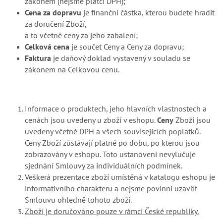
zákonem (nejsme plátci DPH);
Cena za dopravu
je finanční částka, kterou budete hradit
za doručení Zboží,
a to včetně ceny za jeho zabalení;
Celková cena
je součet Ceny a Ceny za dopravu;
Faktura
je daňový doklad vystavený v souladu se
zákonem na Celkovou cenu.
Informace o produktech, jeho hlavních vlastnostech a
cenách jsou uvedeny u zboží v eshopu.
Ceny
Zboží jsou
uvedeny včetně DPH a všech souvisejících poplatků.
Ceny Zboží zůstávají platné po dobu, po kterou jsou
zobrazovány v eshopu. Toto ustanovení nevylučuje
sjednání Smlouvy za individuálních podmínek.
Veškerá prezentace zboží umístěná v katalogu eshopu je
informativního charakteru a nejsme povinni uzavřít
Smlouvu ohledně tohoto zboží.
Zboží je doručováno pouze v rámci České republiky.