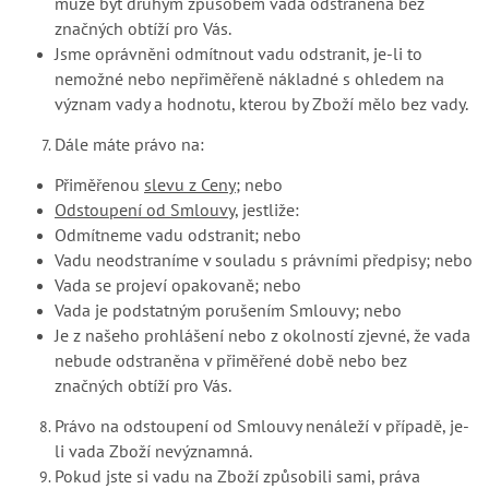
může být druhým způsobem vada odstraněna bez
značných obtíží pro Vás.
Jsme oprávněni odmítnout vadu odstranit, je-li to
nemožné nebo nepřiměřeně nákladné s ohledem na
význam vady a hodnotu, kterou by Zboží mělo bez vady.
Dále máte právo na:
Přiměřenou
slevu z Ceny
; nebo
Odstoupení od Smlouvy
, jestliže:
Odmítneme vadu odstranit; nebo
Vadu neodstraníme v souladu s právními předpisy; nebo
Vada se projeví opakovaně; nebo
Vada je podstatným porušením Smlouvy; nebo
Je z našeho prohlášení nebo z okolností zjevné, že vada
nebude odstraněna v přiměřené době nebo bez
značných obtíží pro Vás.
Právo na odstoupení od Smlouvy nenáleží v případě, je-
li vada Zboží nevýznamná.
Pokud jste si vadu na Zboží způsobili sami, práva