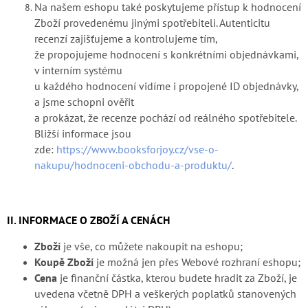
Na našem eshopu také poskytujeme přístup k hodnocení
Zboží provedenému jinými spotřebiteli. Autenticitu
recenzí zajišťujeme a kontrolujeme tím,
že propojujeme hodnocení s konkrétními objednávkami,
v interním systému
u každého hodnocení vidíme i propojené ID objednávky,
a jsme schopni ověřit
a prokázat, že recenze pochází od reálného spotřebitele.
Bližší informace jsou
zde:
https://www.booksforjoy.cz/vse-o-
nakupu/hodnoceni-obchodu-a-produktu/
.
II. INFORMACE O ZBOŽÍ A CENÁCH
Zboží
je vše, co můžete nakoupit na eshopu;
Koupě Zboží
je možná jen přes Webové rozhraní eshopu;
Cena
je finanční částka, kterou budete hradit za Zboží, je
uvedena včetně DPH a veškerých poplatků stanovených