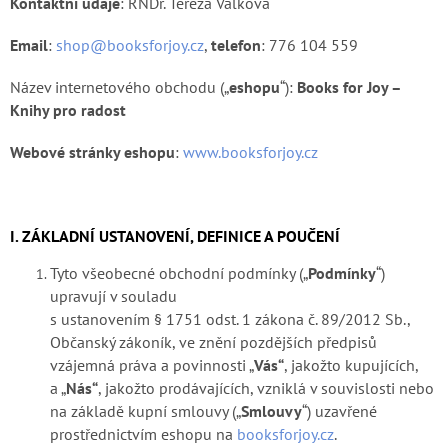
Kontaktní údaje
: RNDr. Tereza Válková
Email
:
shop@booksforjoy.cz
,
telefon
: 776 104 559
Název internetového obchodu („
eshopu
“):
Books for Joy –
Knihy pro radost
Webové stránky eshopu
:
www.booksforjoy.cz
I. ZÁKLADNÍ USTANOVENÍ, DEFINICE A POUČENÍ
Tyto všeobecné obchodní podmínky („
P
odmínky
“)
upravují v souladu
s ustanovením § 1751 odst. 1 zákona č. 89/2012 Sb.,
Občanský zákoník, ve znění pozdějších předpisů
vzájemná práva a povinnosti „
Vás“
, jakožto kupujících,
a „
Nás“
, jakožto prodávajících, vzniklá v souvislosti nebo
na základě kupní smlouvy („
Smlouvy
“) uzavřené
prostřednictvím eshopu na
booksforjoy.cz
.