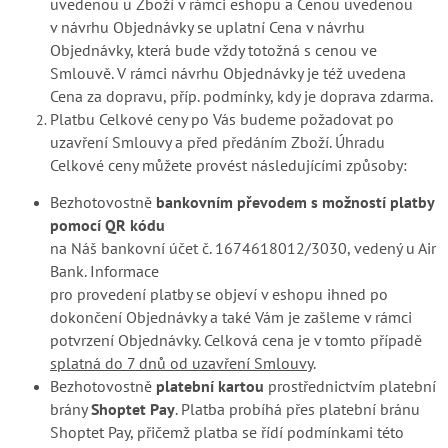
uvedenou u Zboží v rámci eshopu a Cenou uvedenou
v návrhu Objednávky se uplatní Cena v návrhu
Objednávky, která bude vždy totožná s cenou ve
Smlouvě. V rámci návrhu Objednávky je též uvedena
Cena za dopravu, příp. podmínky, kdy je doprava zdarma.
Platbu Celkové ceny po Vás budeme požadovat po
uzavření Smlouvy a před předáním Zboží. Úhradu
Celkové ceny můžete provést následujícími způsoby:
Bezhotovostně
bankovním převodem s možností platby
pomocí QR kódu
na Náš bankovní účet č.
1674618012/3030
, vedený u Air
Bank. Informace
pro provedení platby se objeví v eshopu ihned po
dokončení Objednávky a také Vám je zašleme v rámci
potvrzení Objednávky. Celková cena je v tomto případě
splatná do 7 dnů od uzavření Smlouvy
.
Bezhotovostně
platební kartou
prostřednictvím platební
brány
Shoptet Pay
. Platba probíhá přes platební bránu
Shoptet Pay, přičemž platba se řídí podmínkami této