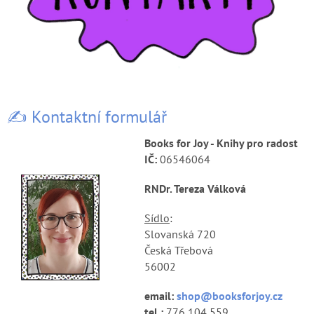
k
Blog
ů
Značky
Přihlášení
✍️ Kontaktní formulář
Books for Joy - Knihy pro radost
IČ:
06546064
RNDr. Tereza Válková
Sídlo
:
Slovanská 720
Česká Třebová
56002
email:
shop@booksforjoy.cz
tel.:
776 104 559