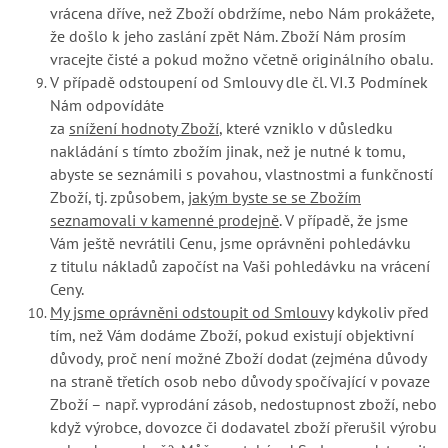
vrácena dříve, než Zboží obdržíme, nebo Nám prokážete,
že došlo k jeho zaslání zpět Nám. Zboží Nám prosím
vracejte čisté a pokud možno včetně originálního obalu.
V případě odstoupení od Smlouvy dle čl. VI.3 Podmínek
Nám odpovídáte
za
snížení hodnoty Zboží
, které vzniklo v důsledku
nakládání s tímto zbožím jinak, než je nutné k tomu,
abyste se seznámili s povahou, vlastnostmi a funkčností
Zboží, tj. způsobem,
jakým byste se se Zbožím
seznamovali v kamenné prodejně
. V případě, že jsme
Vám ještě nevrátili Cenu, jsme oprávněni pohledávku
z titulu nákladů započíst na Vaši pohledávku na vrácení
Ceny.
My jsme oprávněni odstoupit od Smlouvy
kdykoliv před
tím, než Vám dodáme Zboží, pokud existují objektivní
důvody, proč není možné Zboží dodat (zejména důvody
na straně třetích osob nebo důvody spočívající v povaze
Zboží – např. vyprodání zásob, nedostupnost zboží, nebo
když výrobce, dovozce či dodavatel zboží přerušil výrobu