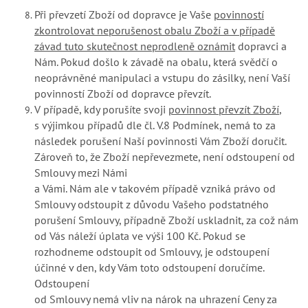
Při převzetí Zboží od dopravce je Vaše
povinností
zkontrolovat neporušenost obalu Zboží a v případě
závad tuto skutečnost neprodleně oznámit
dopravci a
Nám. Pokud došlo k závadě na obalu, která svědčí o
neoprávněné manipulaci a vstupu do zásilky, není Vaší
povinností Zboží od dopravce převzít.
V případě, kdy porušíte svoji
povinnost převzít Zboží
,
s výjimkou případů dle čl. V.8 Podmínek, nemá to za
následek porušení Naší povinnosti Vám Zboží doručit.
Zároveň to, že Zboží nepřevezmete, není odstoupení od
Smlouvy mezi Námi
a Vámi. Nám ale v takovém případě vzniká právo od
Smlouvy odstoupit z důvodu Vašeho podstatného
porušení Smlouvy, případně Zboží uskladnit, za což nám
od Vás náleží úplata ve výši 100 Kč. Pokud se
rozhodneme odstoupit od Smlouvy, je odstoupení
účinné v den, kdy Vám toto odstoupení doručíme.
Odstoupení
od Smlouvy nemá vliv na nárok na uhrazení Ceny za