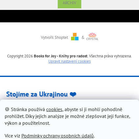
ARCHIV
Vytvořil Shoptet
&
Copyright 2026
Books for Joy - Knihy pro radost
. Všechna práva vyhrazena.
Upravit nastavení cookies
Stojíme za Ukrajinou ❤️
🍪 Stránka používá
cookies
, abyste si ji mohli pohodlně
Jak a čím pomoci »
prohlížet. Díky jejich analýze je možné zlepšovat její funkce,
výkon a použitelnost.
Více viz
Podmínky ochrany osobních údajů
.