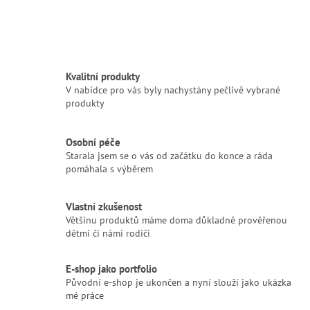
Kvalitní produkty
V nabídce pro vás byly nachystány pečlivě vybrané
produkty
Osobní péče
Starala jsem se o vás od začátku do konce a ráda
pomáhala s výběrem
Vlastní zkušenost
Většinu produktů máme doma důkladně prověřenou
dětmi či námi rodiči
E-shop jako portfolio
Původní e-shop je ukončen a nyní slouží jako ukázka
mé práce