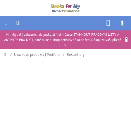
Přejít
na
obsah
NÁKUP
KOŠÍK
Milí (bývalí) zákazníci, do půlky září si můžete STÁHNOUT PRACOVNÍ LISTY A
Ukázkové
AKTIVITY PRO DĚTI, poté bude e-shop definitivně ukončen. Děkuji za vaši přízeň
produkty
|
:) T. V.
Portfolio
Domů
/
Ukázkové produkty | Portfolio
/
Bestsellery
Tipy
na
dárky
Aktivity
pro
děti
Recenze
produktů
Ke
stažení