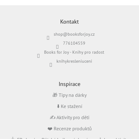
Z
á
p
Kontakt
a
shop
@
booksforjoy.cz
t
í
776104559
Books for Joy - Knihy pro radost
knihykresleniuceni
Inspirace
🎁 Tipy na dárky
⬇️ Ke stažení
✍️ Aktivity pro děti
❤️ Recenze produktů