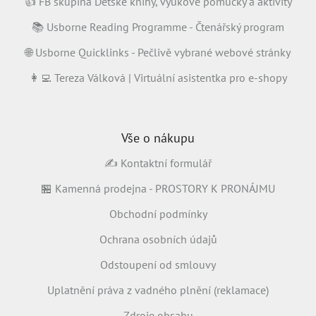
👍 FB skupina Dětské knihy, výukové pomůcky a aktivity
📚 Usborne Reading Programme - Čtenářský program
🌐 Usborne Quicklinks - Pečlivě vybrané webové stránky
👩‍💻 Tereza Válková | Virtuální asistentka pro e-shopy
Vše o nákupu
✍️ Kontaktní formulář
🏪 Kamenná prodejna - PROSTORY K PRONÁJMU
Obchodní podmínky
Ochrana osobních údajů
Odstoupení od smlouvy
Uplatnění práva z vadného plnění (reklamace)
Zdroje obsahu