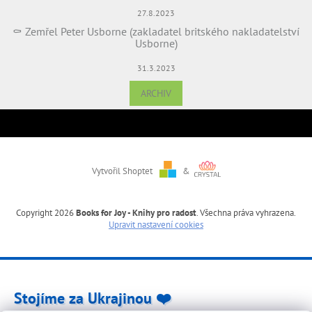
27.8.2023
⚰️ Zemřel Peter Usborne (zakladatel britského nakladatelství
Usborne)
31.3.2023
ARCHIV
Vytvořil Shoptet
&
Copyright 2026
Books for Joy - Knihy pro radost
. Všechna práva vyhrazena.
Upravit nastavení cookies
Stojíme za Ukrajinou ❤️