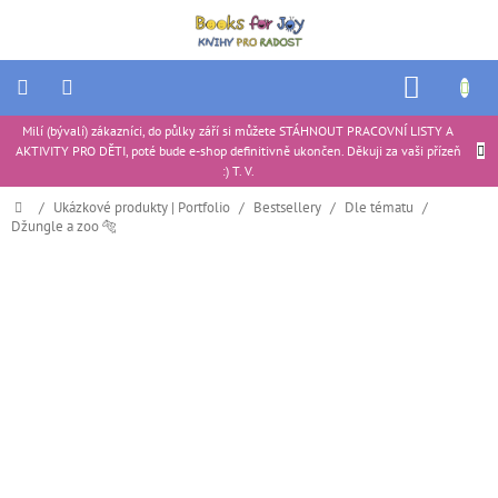
Přejít
na
obsah
NÁKUP
KOŠÍK
Milí (bývalí) zákazníci, do půlky září si můžete STÁHNOUT PRACOVNÍ LISTY A
Ukázkové
AKTIVITY PRO DĚTI, poté bude e-shop definitivně ukončen. Děkuji za vaši přízeň
produkty
|
:) T. V.
Portfolio
Domů
/
Ukázkové produkty | Portfolio
/
Bestsellery
/
Dle tématu
/
Džungle a zoo 🐅
Tipy
na
dárky
Aktivity
pro
děti
Recenze
produktů
Ke
stažení