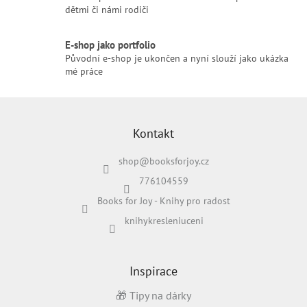
dětmi či námi rodiči
E-shop jako portfolio
Původní e-shop je ukončen a nyní slouží jako ukázka
mé práce
Z
á
p
Kontakt
a
shop
@
booksforjoy.cz
t
í
776104559
Books for Joy - Knihy pro radost
knihykresleniuceni
Inspirace
🎁 Tipy na dárky