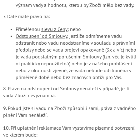
význam vady a hodnotu, kterou by Zboží mělo bez vady.
7. Dále máte právo na:
Přiměřenou
slevu z Ceny
; nebo
Odstoupení od Smlouvy
, jestliže o
dmítneme vadu
odstranit nebo v
adu neodstraníme v souladu s právními
předpisy nebo se v
ada projeví opakovaně (3x a víc) nebo
je v
ada podstatným porušením Smlouvy
(tzn. věc je kvůli
ní prakticky nepoužitelná)
nebo j
e z našeho prohlášení
nebo z okolností zjevné, že vada nebude odstraněna v
přiměřené době nebo bez značných obtíží pro Vás.
8. Právo na odstoupení od Smlouvy nenáleží v případě, je-li
vada Zboží nevýznamná.
9. Pokud jste si vadu na Zboží způsobili sami, práva z vadného
plnění Vám nenáleží.
10. Při uplatnění reklamace Vám vystavíme písemné potvrzení,
ve kterém bude: