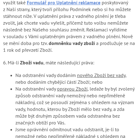
využít také
Formulář pro Uplatnění reklamace
poskytovaný
z Naší strany, který tvoří přílohu Podmínek nebo si ho můžete
stáhnout níže. V uplatnění práva z vadného plnění je třeba
zvolit, jak chcete vadu vyřešit, přičemž tuto volbu nemůžete
následně bez Našeho souhlasu změnit. Reklamaci vyřídíme
v souladu s Vámi uplatněným právem z vadného plnění. Nově
se mění doba pro tzv.
domněnku vady zboží
a prodlužuje se na
1 rok od převzetí Zboží.
6. Má-li
Zboží vadu
, máte následující práva:
Na odstranění vady dodáním
nového Zboží bez vady
,
nebo dodáním chybějící částí Zboží; nebo
Na odstranění vady
opravou Zboží
, ledaže by byl zvolený
způsob odstranění vady nemožný nebo nepřiměřeně
nákladný, což se posoudí zejména s ohledem na význam
vady, hodnotu, kterou by Zboží mělo bez vady, a zda
může být druhým způsobem vada odstraněna bez
značných obtíží pro Vás.
Jsme oprávněni odmítnout vadu odstranit, je-li to
nemožné nebo nepřiměřeně nákladné s ohledem na