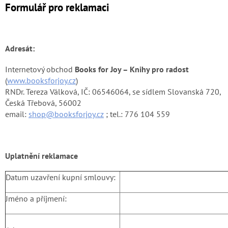
Formulář pro reklamaci
Adresát:
Internetový obchod
Books for Joy – Knihy pro radost
(
www.booksforjoy.cz
)
RNDr. Tereza Válková, IČ: 06546064, se sídlem Slovanská 720,
Česká Třebová, 56002
email:
shop@booksforjoy.cz
; tel.: 776 104 559
Uplatnění reklamace
Datum uzavření kupní smlouvy:
Jméno a příjmení: