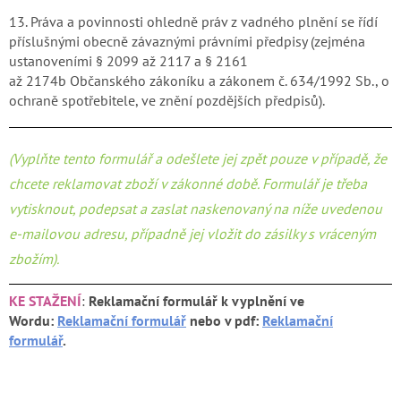
13. Práva a povinnosti ohledně práv z vadného plnění se řídí
příslušnými obecně závaznými právními předpisy (zejména
ustanoveními § 2099 až 2117 a § 2161
až 2174b Občanského zákoníku a zákonem č. 634/1992 Sb., o
ochraně spotřebitele, ve znění pozdějších předpisů).
(Vyplňte tento formulář a odešlete jej zpět pouze v případě, že
chcete reklamovat zboží v zákonné době. Formulář je třeba
vytisknout, podepsat a zaslat naskenovaný na níže uvedenou
e-mailovou adresu, případně jej vložit do zásilky s vráceným
zbožím).
KE STAŽENÍ
:
Reklamační formulář k vyplnění ve
Wordu:
Reklamační formulář
nebo v pdf:
Reklamační
formulář
.