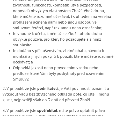
Blog
životnosti, funkčnosti, kompatibility a bezpečnosti,
odpovídá obvyklým vlastnostem Zboží téhož druhu,
Značky
které můžete rozumně očekávat, i s ohledem na veřejná
prohlášení učiněná námi nebo jinou osobou ve
smluvním řetězci, např. reklamou nebo označením;
Přihlášení
Je vhodné k účelu, k němuž se Zboží tohoto druhu
obvykle používá, pro který ho požadujete a s nímž
souhlasíte;
Je dodáno s příslušenstvím, včetně obalu, návodu k
montáži a jiných pokynů k použití, které můžete rozumně
očekávat; a
Odpovídá jakostí nebo provedením vzorku nebo
předloze, které Vám byly poskytnuty před uzavřením
Smlouvy.
2. V případě, že jste
podnikateli
, je Vaší povinností oznámit a
vytknout vadu
bez zbytečného odkladu poté, co jste ji mohli
zjistit, nejpozději však do 3 dnů
od převzetí Zboží.
3. V případě, že jste
spotřebitel
, máte právo uplatnit práva
z vadného plnění u vady, která se vyskytne u spotřebního