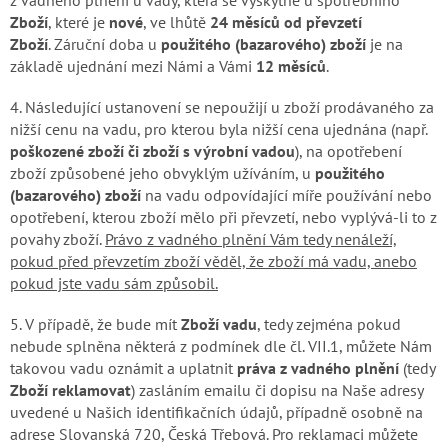
Zboží
, které je
nové
, ve lhůtě
24 měsíců od převzetí
Zboží
. Záruční doba u
použitého (bazarového) zboží
je na
základě ujednání mezi Námi a Vámi
12 měsíců
.
4. Následující ustanovení se nepoužijí u zboží prodávaného za
nižší cenu na vadu, pro kterou byla nižší cena ujednána (např.
poškozené zboží či zboží s výrobní vadou
), na opotřebení
zboží způsobené jeho obvyklým užíváním, u
použitého
(bazarového) zboží
na vadu odpovídající míře používání nebo
opotřebení, kterou zboží mělo při převzetí, nebo vyplývá-li to z
povahy zboží.
Právo z vadného plnění Vám tedy nenáleží,
pokud před převzetím zboží věděl, že
zboží má vadu, anebo
pokud jste vadu sám způsobil.
5. V případě, že bude mít
Zboží vadu
, tedy zejména pokud
nebude splněna některá z podmínek dle čl. VII.1, můžete Nám
takovou vadu oznámit a uplatnit
práva z vadného plnění
(tedy
Zboží reklamovat
) zasláním emailu či dopisu na Naše adresy
uvedené u Našich identifikačních údajů, případně osobně na
adrese Slovanská 720, Česká Třebová. Pro reklamaci můžete