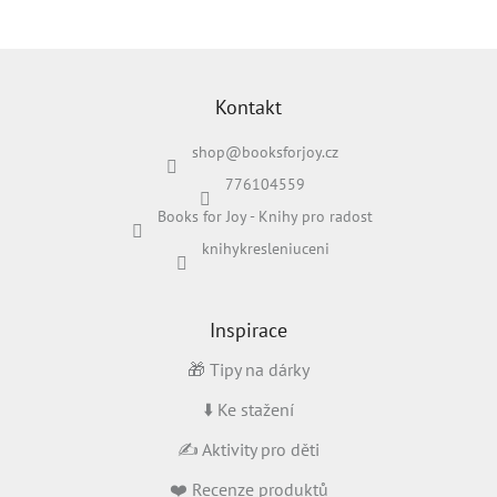
Z
á
p
Kontakt
a
shop
@
booksforjoy.cz
t
í
776104559
Books for Joy - Knihy pro radost
knihykresleniuceni
Inspirace
🎁 Tipy na dárky
⬇️ Ke stažení
✍️ Aktivity pro děti
❤️ Recenze produktů