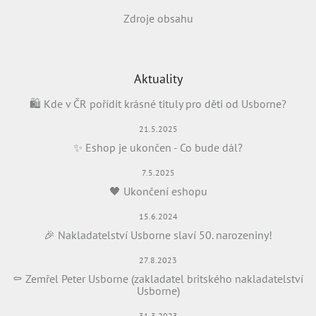
Zdroje obsahu
Aktuality
🛍️ Kde v ČR pořídit krásné tituly pro děti od Usborne?
21.5.2025
✨ Eshop je ukončen - Co bude dál?
7.5.2025
🖤 Ukončení eshopu
15.6.2024
🎉 Nakladatelství Usborne slaví 50. narozeniny!
27.8.2023
⚰️ Zemřel Peter Usborne (zakladatel britského nakladatelství
Usborne)
31.3.2023