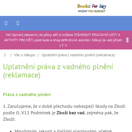
Přejít
na
obsah
Milí (bývalí) zákazníci, do půlky září si můžete STÁHNOUT PRACOVNÍ LISTY A
Ukázkové
AKTIVITY PRO DĚTI, poté bude e-shop definitivně ukončen. Děkuji za vaši přízeň
produkty
|
:) T. V.
Portfolio
Domů
/
Vše o nákupu
/
Uplatnění práva z vadného plnění (reklamace)
Uplatnění práva z vadného plnění
Tipy
na
(reklamace)
dárky
Aktivity
pro
děti
Práva z vadného plnění
Recenze
1.
Zaručujeme, že v době přechodu nebezpečí škody na Zboží
produktů
podle čl. V.11 Podmínek je
Zboží bez vad
, zejména pak, že
Zboží:
Ke
stažení
Množstvím, jakostí a dalšími vlastnostmi, včetně