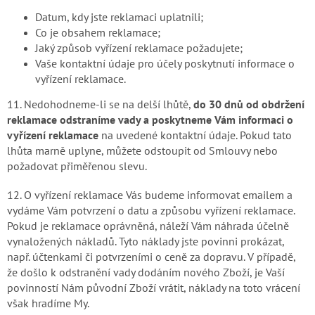
Datum, kdy jste reklamaci uplatnili;
Co je obsahem reklamace;
Jaký způsob vyřízení reklamace požadujete;
Vaše kontaktní údaje pro účely poskytnutí informace o
vyřízení reklamace.
11. Nedohodneme-li se na delší lhůtě,
do 30 dnů od obdržení
reklamace odstraníme vady a poskytneme Vám informaci o
vyřízení reklamace
na uvedené kontaktní údaje. Pokud tato
lhůta marně uplyne, můžete odstoupit od Smlouvy nebo
požadovat přiměřenou slevu.
12. O vyřízení reklamace Vás budeme informovat emailem a
vydáme Vám potvrzení o datu a způsobu vyřízení reklamace.
Pokud je reklamace oprávněná, náleží Vám náhrada účelně
vynaložených nákladů. Tyto náklady jste povinni prokázat,
např. účtenkami či potvrzeními o ceně za dopravu. V případě,
že došlo k odstranění vady dodáním nového Zboží, je Vaší
povinností Nám původní Zboží vrátit, náklady na toto vrácení
však hradíme My.