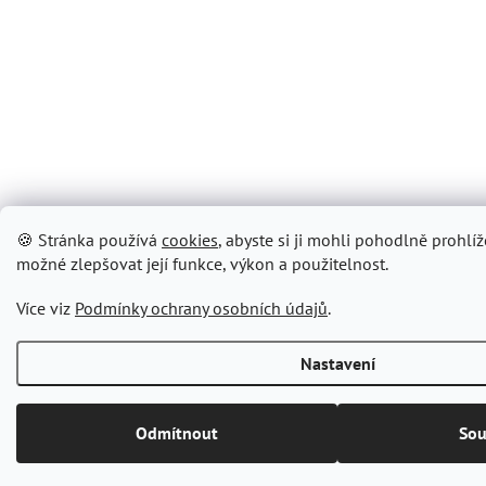
🍪 Stránka používá
cookies
, abyste si ji mohli pohodlně prohlíže
možné zlepšovat její funkce, výkon a použitelnost.
Více viz
Podmínky ochrany osobních údajů
.
Nastavení
Odmítnout
Sou