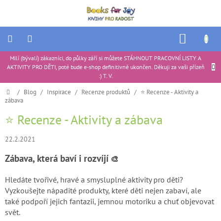
Přejít
na
obsah
NÁKUP
KOŠÍK
Milí (bývalí) zákazníci, do půlky září si můžete STÁHNOUT PRACOVNÍ LISTY A
Ukázkové
AKTIVITY PRO DĚTI, poté bude e-shop definitivně ukončen. Děkuji za vaši přízeň
produkty
|
:) T. V.
Portfolio
Domů
/
Blog
/
Inspirace
/
Recenze produktů
/
⭐ Recenze - Aktivity a
zábava
Tipy
na
⭐ Recenze - Aktivity a zábava
dárky
22.2.2021
Aktivity
pro
děti
Zábava, která baví i rozvíjí
🎨
Recenze
Hledáte tvořivé, hravé a smysluplné aktivity pro děti?
produktů
Vyzkoušejte nápadité produkty, které děti nejen zabaví, ale
také podpoří jejich fantazii, jemnou motoriku a chuť objevovat
Ke
stažení
svět.