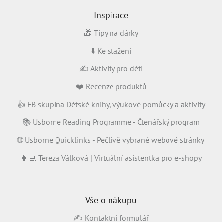
Inspirace
🎁 Tipy na dárky
⬇️ Ke stažení
✍️ Aktivity pro děti
❤️ Recenze produktů
👍 FB skupina Dětské knihy, výukové pomůcky a aktivity
📚 Usborne Reading Programme - Čtenářský program
🌐 Usborne Quicklinks - Pečlivě vybrané webové stránky
👩‍💻 Tereza Válková | Virtuální asistentka pro e-shopy
Vše o nákupu
✍️ Kontaktní formulář