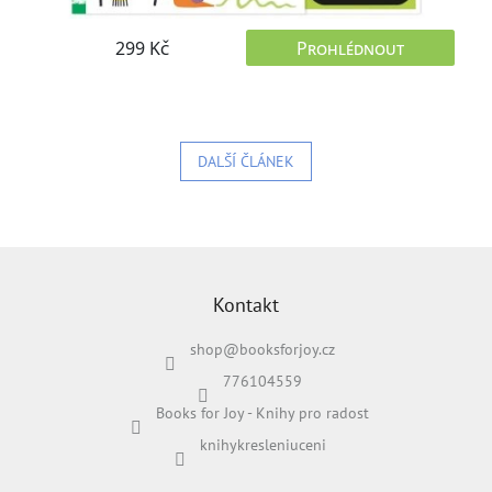
DALŠÍ ČLÁNEK
Z
á
p
Kontakt
a
shop
@
booksforjoy.cz
t
í
776104559
Books for Joy - Knihy pro radost
knihykresleniuceni