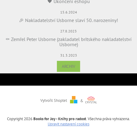
🖤 Ukončení eshopu
15.6.2024
🎉 Nakladatelství Usborne slaví 50. narozeniny!
27.8.2023
⚰️ Zemřel Peter Usborne (zakladatel britského nakladatelství
Usborne)
31.3.2023
ARCHIV
Vytvořil Shoptet
&
Copyright 2026
Books for Joy - Knihy pro radost
. Všechna práva vyhrazena.
Upravit nastavení cookies