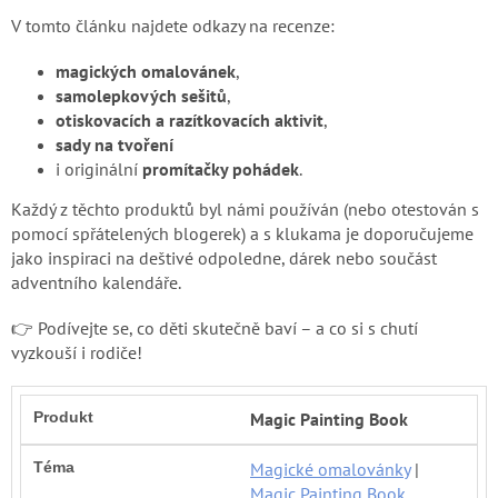
Blog
V tomto článku najdete odkazy na recenze:
Značky
magických omalovánek
,
samolepkových sešitů
,
otiskovacích a razítkovacích aktivit
,
Přihlášení
sady na tvoření
i originální
promítačky pohádek
.
Každý z těchto produktů byl námi používán (nebo otestován s
pomocí spřátelených blogerek) a s klukama je doporučujeme
jako inspiraci na deštivé odpoledne, dárek nebo součást
adventního kalendáře.
👉 Podívejte se, co děti skutečně baví – a co si s chutí
vyzkouší i rodiče!
Magic Painting Book
Magické omalovánky
|
Magic Painting Book