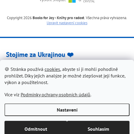
Copyright 2026
Books for Joy - Knihy pro radost
. Všechna práva vyhrazena.
Upravit nastavení cookies
Stojíme za Ukrajinou ❤️
🍪 Stránka používá
cookies
, abyste si ji mohli pohodlně
Jak a čím pomoci »
prohlížet. Díky jejich analýze je možné zlepšovat její funkce,
výkon a použitelnost.
Více viz
Podmínky ochrany osobních údajů
.
Nastavení
Odmítnout
Souhlasím