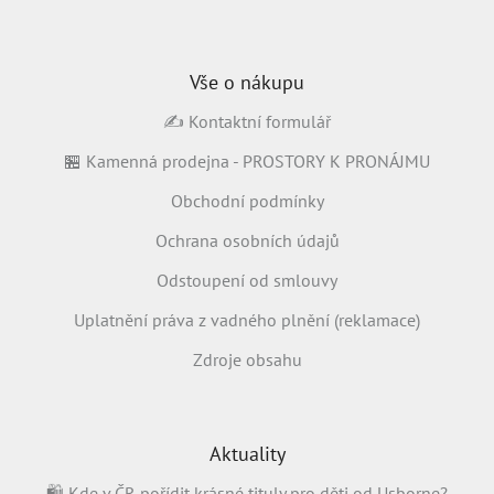
Vše o nákupu
✍️ Kontaktní formulář
🏪 Kamenná prodejna - PROSTORY K PRONÁJMU
Obchodní podmínky
Ochrana osobních údajů
Odstoupení od smlouvy
Uplatnění práva z vadného plnění (reklamace)
Zdroje obsahu
Aktuality
🛍️ Kde v ČR pořídit krásné tituly pro děti od Usborne?