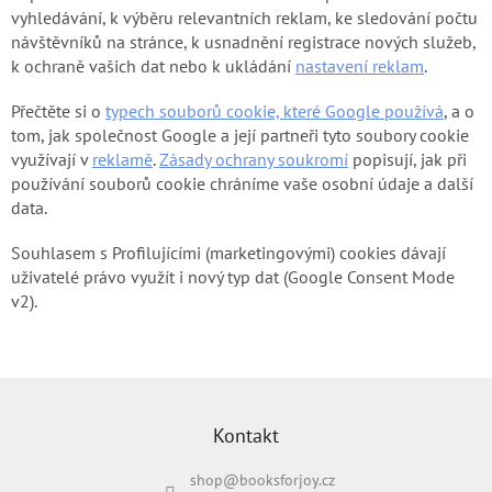
vyhledávání, k výběru relevantních reklam, ke sledování počtu
Blog
návštěvníků na stránce, k usnadnění registrace nových služeb,
Značky
k ochraně vašich dat nebo k ukládání
nastavení reklam
.
Přečtěte si o
typech souborů cookie, které Google používá
, a o
Přihlášení
tom, jak společnost Google a její partneři tyto soubory cookie
využívají v
reklamě
.
Zásady ochrany soukromí
popisují, jak při
používání souborů cookie chráníme vaše osobní údaje a další
data.
Souhlasem s Profilujícími (marketingovými) cookies dávají
uživatelé právo využít i nový typ dat (Google Consent Mode
v2).
Z
á
p
Kontakt
a
shop
@
booksforjoy.cz
t