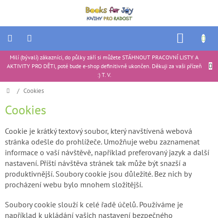
Přejít
na
obsah
NÁKUP
KOŠÍK
Milí (bývalí) zákazníci, do půlky září si můžete STÁHNOUT PRACOVNÍ LISTY A
Ukázkové
AKTIVITY PRO DĚTI, poté bude e-shop definitivně ukončen. Děkuji za vaši přízeň
produkty
|
:) T. V.
Portfolio
Domů
/
Cookies
Cookies
Tipy
na
dárky
Cookie je krátký textový soubor, který navštívená webová
Aktivity
stránka odešle do prohlížeče. Umožňuje webu zaznamenat
pro
informace o vaší návštěvě, například preferovaný jazyk a další
děti
nastavení. Příští návštěva stránek tak může být snazší a
produktivnější. Soubory cookie jsou důležité. Bez nich by
Recenze
produktů
procházení webu bylo mnohem složitější.
Ke
Soubory cookie slouží k celé řadě účelů. Používáme je
stažení
například k ukládání vašich nastavení bezpečného