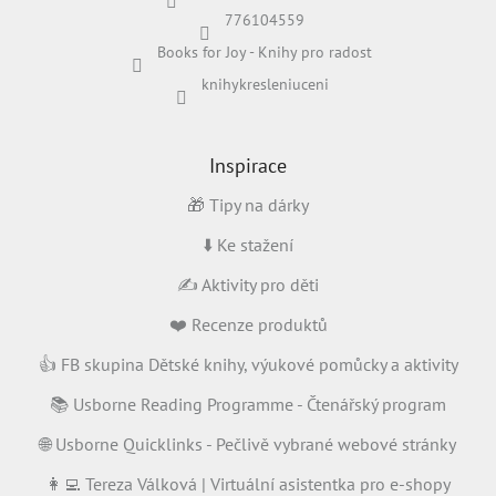
í
776104559
Books for Joy - Knihy pro radost
knihykresleniuceni
Inspirace
🎁 Tipy na dárky
⬇️ Ke stažení
✍️ Aktivity pro děti
❤️ Recenze produktů
👍 FB skupina Dětské knihy, výukové pomůcky a aktivity
📚 Usborne Reading Programme - Čtenářský program
🌐 Usborne Quicklinks - Pečlivě vybrané webové stránky
👩‍💻 Tereza Válková | Virtuální asistentka pro e-shopy