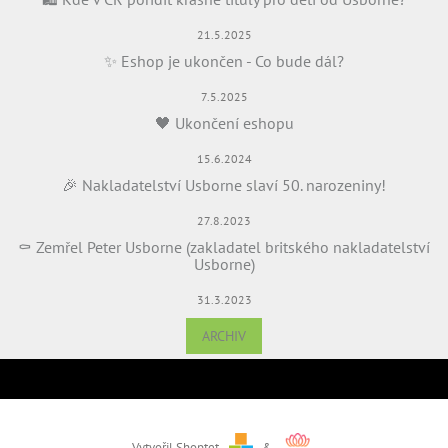
21.5.2025
✨ Eshop je ukončen - Co bude dál?
7.5.2025
🖤 Ukončení eshopu
15.6.2024
🎉 Nakladatelství Usborne slaví 50. narozeniny!
27.8.2023
⚰️ Zemřel Peter Usborne (zakladatel britského nakladatelství
Usborne)
31.3.2023
ARCHIV
Vytvořil Shoptet
&