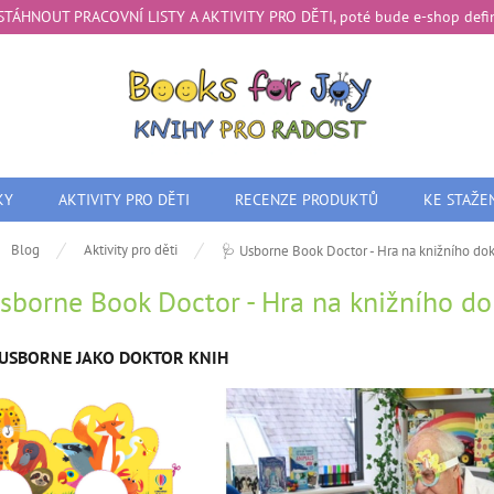
te STÁHNOUT PRACOVNÍ LISTY A AKTIVITY PRO DĚTI, poté bude e-shop definit
KY
AKTIVITY PRO DĚTI
RECENZE PRODUKTŮ
KE STAŽE
ů
Blog
Aktivity pro děti
🩺 Usborne Book Doctor - Hra na knižního dok
sborne Book Doctor - Hra na knižního do
 USBORNE JAKO DOKTOR KNIH