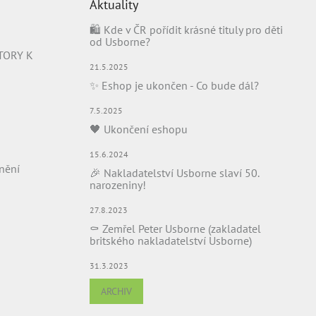
Aktuality
🛍️ Kde v ČR pořídit krásné tituly pro děti
od Usborne?
TORY K
21.5.2025
✨ Eshop je ukončen - Co bude dál?
7.5.2025
🖤 Ukončení eshopu
15.6.2024
nění
🎉 Nakladatelství Usborne slaví 50.
narozeniny!
27.8.2023
⚰️ Zemřel Peter Usborne (zakladatel
britského nakladatelství Usborne)
31.3.2023
ARCHIV