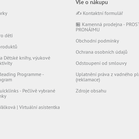
Vše o nákupu
árky
✍️ Kontaktní formulář
🏪 Kamenná prodejna - PROS
PRONÁJMU
ro děti
Obchodní podmínky
produktů
Ochrana osobních údajů
a Dětské knihy, výukové
tivity
Odstoupení od smlouvy
Reading Programme -
Uplatnění práva z vadného pl
rogram
(reklamace)
uicklinks - Pečlivě vybrané
Zdroje obsahu
nky
Válková | Virtuální asistentka