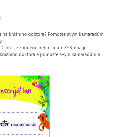
:
hrát na knižního doktora? Pomozte svým kamarádům
y.
: Cítíte se znuděně nebo smutně? Kniha je
na knižního doktora a pomozte svým kamarádům a