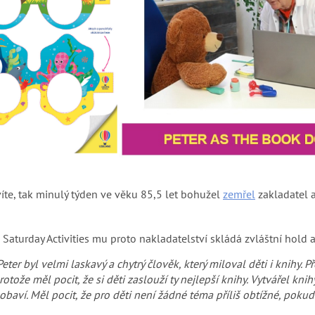
 víte, tak minulý týden ve věku 85,5 let bohužel
zemřel
zakladatel 
 Saturday Activities mu proto nakladatelství skládá zvláštní hold a
Peter byl velmi laskavý a chytrý člověk, který miloval děti i knihy. 
rotože měl pocit, že si děti zaslouží ty nejlepší knihy. Vytvářel knihy
obaví. Měl pocit, že pro děti není žádné téma příliš obtížné, pok