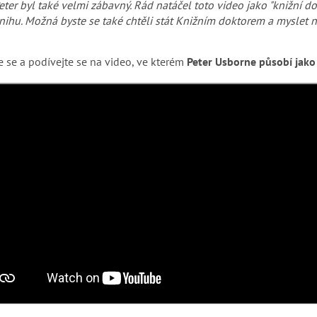
eter byl také velmi zábavný. Rád natáčel toto video jako "knižní d
nihu. Možná byste se také chtěli stát Knižním doktorem a myslet n
 se a podívejte se na video, ve kterém
Peter Usborne působí jako