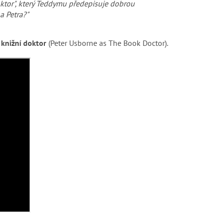
oktor", který Teddymu předepisuje dobrou
a Petra?"
 knižní doktor
(
Peter Usborne as The Book Doctor).