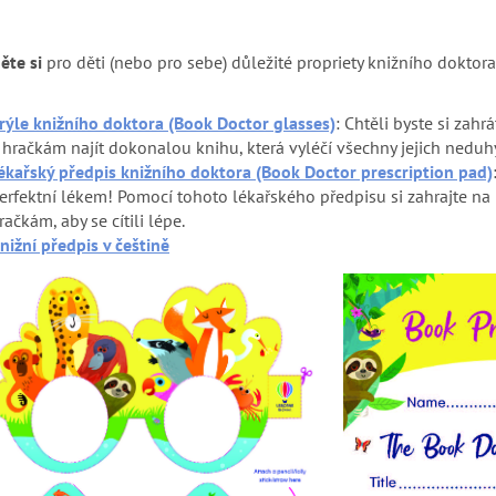
ěte si
pro děti (nebo pro sebe) důležité propriety knižního doktora
rýle knižního doktora (Book Doctor glasses)
: Chtěli byste si za
 hračkám najít dokonalou knihu, která vyléčí všechny jejich neduh
ékařský předpis knižního doktora (Book Doctor prescription pad)
erfektní lékem! Pomocí tohoto lékařského předpisu si zahrajte 
račkám, aby se cítili lépe.
nižní předpis v češtině