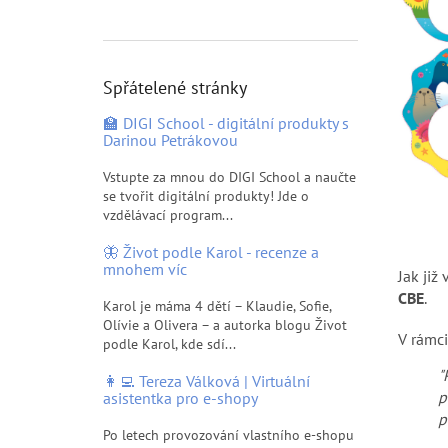
p
a
n
e
Spřátelené stránky
l
🏫 DIGI School - digitální produkty s
Darinou Petrákovou
Vstupte za mnou do DIGI School a naučte
se tvořit digitální produkty! Jde o
vzdělávací program...
🦋 Život podle Karol - recenze a
mnohem víc
Jak již
CBE
.
Karol je máma 4 dětí – Klaudie, Sofie,
Olívie a Olivera – a autorka blogu Život
V rámci
podle Karol, kde sdí...
"
👩‍💻 Tereza Válková | Virtuální
p
asistentka pro e-shopy
p
Po letech provozování vlastního e-shopu