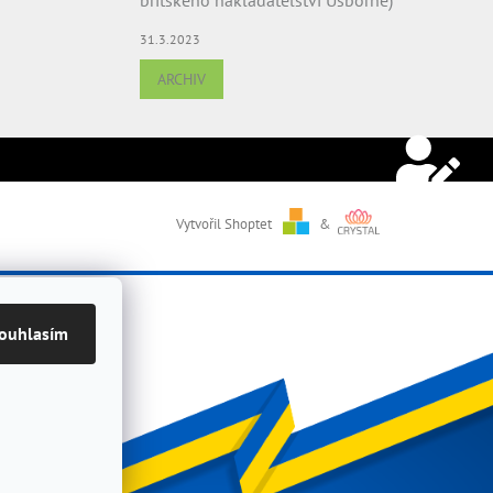
31.3.2023
ARCHIV
Vytvořil Shoptet
&
ouhlasím