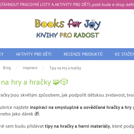
te STÁHNOUT PRACOVNÍ LISTY A AKTIVITY PRO DĚTI, poté bude e-shop definit
KY
AKTIVITY PRO DĚTI
RECENZE PRODUKTŮ
KE STAŽE
ů
Blog
Inspirace
Tipy na hry a hračky
 na hry a hračky 🧩🎲
račky jsou skvělým způsobem, jak podpořit dětskou zvídavost, tvoř
rubrice najdete
inspiraci na smysluplné a osvědčené hračky a hry
p
 nebo jako dárek 🎁.
ně sem budu přidávat
tipy na hračky a herní materiály
, které podp