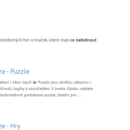
 oblíbených her a hraček, které mají
co nabídnout
e - Puzzle
zabaví i něco naučí 🧩 Puzzle jsou skvělou zábavou i
livosti, logiky a soustředění. V tomto článku najdete
lkoformátové podlahové puzzle, ideální pro ...
e - Hry