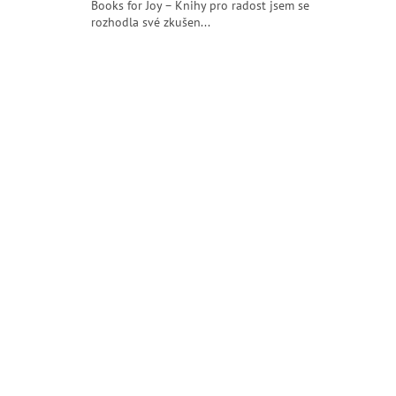
Books for Joy – Knihy pro radost jsem se
ů
rozhodla své zkušen...