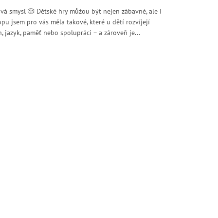
ává smysl 🎲 Dětské hry můžou být nejen zábavné, ale i
pu jsem pro vás měla takové, které u dětí rozvíjejí
h, jazyk, paměť nebo spolupráci – a zároveň je...