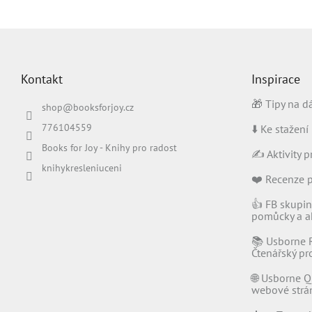
Z
á
p
Kontakt
Inspirace
a
t
🎁 Tipy na d
shop
@
booksforjoy.cz
í
776104559
⬇️ Ke stažení
Books for Joy - Knihy pro radost
✍️ Aktivity p
knihykresleniuceni
❤️ Recenze 
👍 FB skupin
pomůcky a ak
📚 Usborne 
Čtenářský p
🌐 Usborne Q
webové strá