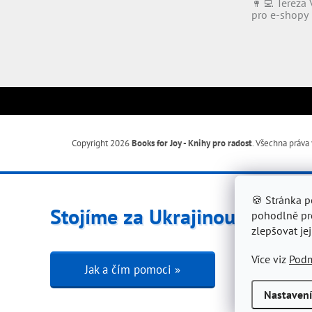
👩‍💻 Tereza 
pro e-shopy
Copyright 2026
Books for Joy - Knihy pro radost
. Všechna práva
🍪 Stránka 
Stojíme za Ukrajinou ❤️
pohodlně pro
zlepšovat jej
Více viz
Podm
Jak a čím pomoci »
Nastavení