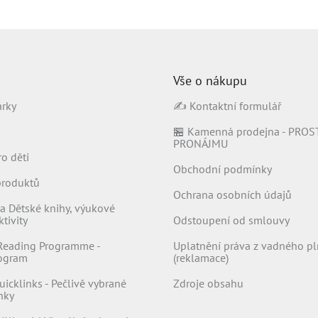
l
á
d
a
c
í
Vše o nákupu
p
árky
✍️ Kontaktní formulář
r
v
🏪 Kamenná prodejna - PROS
k
PRONÁJMU
y
ro děti
v
Obchodní podmínky
ý
produktů
p
Ochrana osobních údajů
i
a Dětské knihy, výukové
s
tivity
Odstoupení od smlouvy
u
Reading Programme -
Uplatnění práva z vadného pl
rogram
(reklamace)
uicklinks - Pečlivě vybrané
Zdroje obsahu
nky