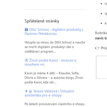
p
r
a
n
s
e
Spřátelené stránky
l
a
🏫 DIGI School - digitální produkty s
Rubrika
Darinou Petrákovou
navíc 
Vstupte za mnou do DIGI School a naučte
se tvořit digitální produkty! Jde o
👉 Proj
vzdělávací program...
V
🦋 Život podle Karol - recenze a
ý
mnohem víc
p
i
Karol je máma 4 dětí – Klaudie, Sofie,
s
Olívie a Olivera – a autorka blogu Život
podle Karol, kde sdí...
č
l
👩‍💻 Tereza Válková | Virtuální
á
asistentka pro e-shopy
n
k
Po letech provozování vlastního e-shopu