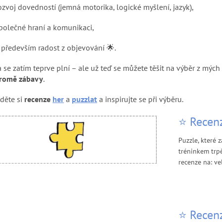
ozvoj dovedností (jemná motorika, logické myšlení, jazyk),
polečné hraní a komunikaci,
 především radost z objevování 🌟.
 se zatím teprve plní – ale už teď se můžete těšit na výběr z mých
kromě zábavy
.
děte si
recenze
her
a
puzzlat
a inspirujte se při výběru.
⭐ Recenz
Puzzle, které 
tréninkem trpě
recenze na: ve
⭐ Recenz