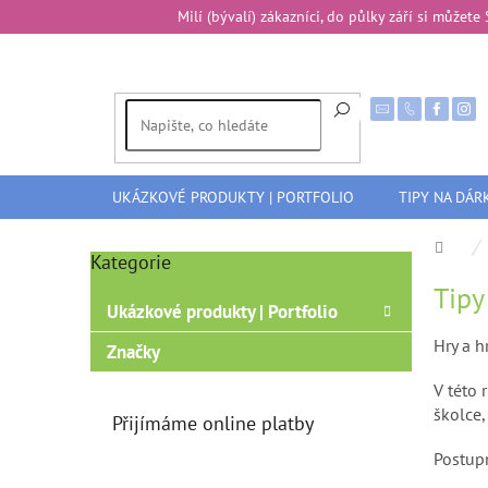
Přejít
Milí (bývalí) zákazníci, do půlky září si může
na
obsah
UKÁZKOVÉ PRODUKTY | PORTFOLIO
TIPY NA DÁR
Dom
Kategorie
Přeskočit
P
kategorie
Tipy
o
Ukázkové produkty | Portfolio
s
t
Hry a h
Značky
r
V této 
a
školce,
n
Přijímáme online platby
n
Postup
í