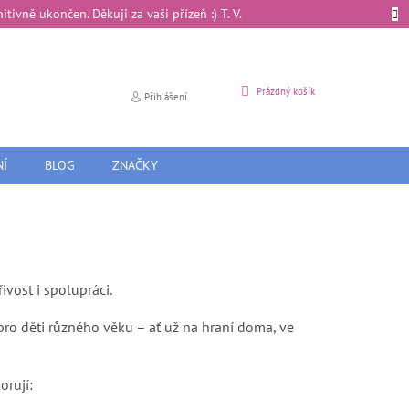
ivně ukončen. Děkuji za vaši přízeň :) T. V.
NÁKUPNÍ
Prázdný košík
Přihlášení
KOŠÍK
NÍ
BLOG
ZNAČKY
ivost i spolupráci.
ro děti různého věku – ať už na hraní doma, ve
orují: