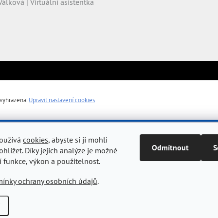
Válková | Virtuální asistentka
 vyhrazena.
Upravit nastavení cookies
používá
cookies
, abyste si ji mohli
Odmítnout
S
hlížet. Díky jejich analýze je možné
í funkce, výkon a použitelnost.
ínky ochrany osobních údajů
.