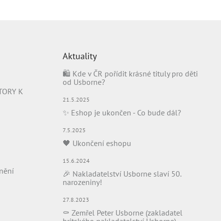
Aktuality
🛍️ Kde v ČR pořídit krásné tituly pro děti
od Usborne?
TORY K
21.5.2025
✨ Eshop je ukončen - Co bude dál?
7.5.2025
🖤 Ukončení eshopu
15.6.2024
nění
🎉 Nakladatelství Usborne slaví 50.
narozeniny!
27.8.2023
⚰️ Zemřel Peter Usborne (zakladatel
britského nakladatelství Usborne)