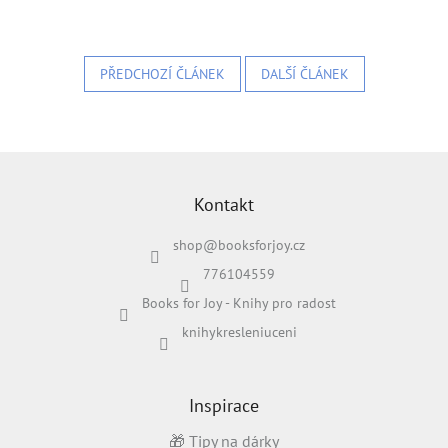
Blog
Značky
PŘEDCHOZÍ ČLÁNEK
DALŠÍ ČLÁNEK
Přihlášení
Z
á
p
Kontakt
a
shop
@
booksforjoy.cz
t
í
776104559
Books for Joy - Knihy pro radost
knihykresleniuceni
Inspirace
🎁 Tipy na dárky