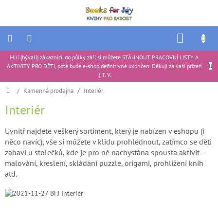
Přejít
na
obsah
NÁKUP
KOŠÍK
Milí (bývalí) zákazníci, do půlky září si můžete STÁHNOUT PRACOVNÍ LISTY A
Ukázkové
AKTIVITY PRO DĚTI, poté bude e-shop definitivně ukončen. Děkuji za vaši přízeň
produkty
|
:) T. V.
Portfolio
Domů
/
Kamenná prodejna
/
Interiér
Interiér
Tipy
na
dárky
Uvnitř najdete veškerý sortiment, který je nabízen v eshopu (i
Aktivity
něco navíc), vše si můžete v klidu prohlédnout, zatímco se děti
pro
zabaví u stolečků, kde
je pro ně nachystána spousta aktivit -
děti
malování, kreslení, skládání puzzle, origami, prohlížení knih
atd.
Recenze
produktů
Ke
stažení