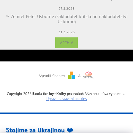
27.8.2023
⚰️ Zemřel Peter Usborne (zakladatel britského nakladatelství
Usborne)
31.3.2023
ARCHIV
Vytvořil Shoptet
&
Copyright 2026
Books for Joy - Knihy pro radost
. Všechna práva vyhrazena.
Upravit nastavení cookies
Stojíme za Ukrajinou ❤️